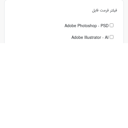
فیلتر فرمت فایل
Adobe Photoshop - PSD
Adobe Illustrator - AI
Adobe Illustrator - EPS
لغو همه فیلترها
دسترسی سریع
لینک‌های مهم
فروش در افرافایل
قوانین و مقررات