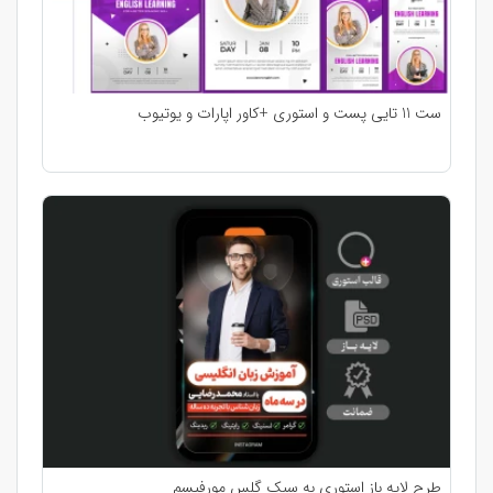
ست 11 تایی پست و استوری +کاور اپارات و یوتیوب
طرح لایه باز استوری به سبک گلس مورفیسم