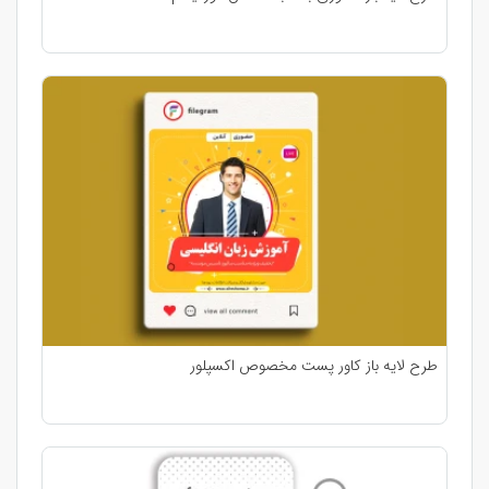
طرح لایه باز کاور پست مخصوص اکسپلور