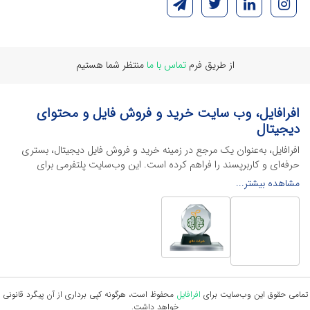
از طریق فرم
تماس با ما
منتظر شما هستیم
افرافایل، وب سایت خرید و فروش فایل و محتوای
دیجیتال
افرافایل، به‌عنوان یک مرجع در زمینه خرید و فروش فایل دیجیتال، بستری
حرفه‌ای و کاربرپسند را فراهم کرده است. این وب‌سایت‌ پلتفرمی برای
طراحان، دانشجویان و فریلنسرها ایجاد می‌کند تا به راحتی محصولات
مشاهده بیشتر...
دیجیتال خود را به فروش رسانده یا از محتواهایی باکیفیت برای پیشبرد
اهدافشان استفاده کنند.
این سایت با ارائه تنوع گسترده‌ای از محصولات دیجیتال از انواع فایل های
لایه باز نرم افراهای ادیت ویدئو گرفته تا فایل لایه باز فتوشاپ، ایلاستریتور و
اکسل گرفته تا قالب‌های ارائه پاورپوینت به کاربران کمک می‌کند تا زمان و
هزینه‌های خود را کاهش داده و به سرعت پروژه‌های خود را تکمیل کنند. در
ادامه، به معرفی گوشه‌ای از محصولات افرافایل پرداخته‌ایم:
تمامی حقوق این وب‌سایت برای
افرافایل
محفوظ است، هرگونه کپی برداری از آن پیگرد قانونی
خواهد داشت.