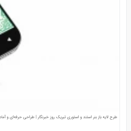
طرح لایه باز بنر استند و استوری تبریک روز خبرنگار | طراحی حرفه‌ای و آما