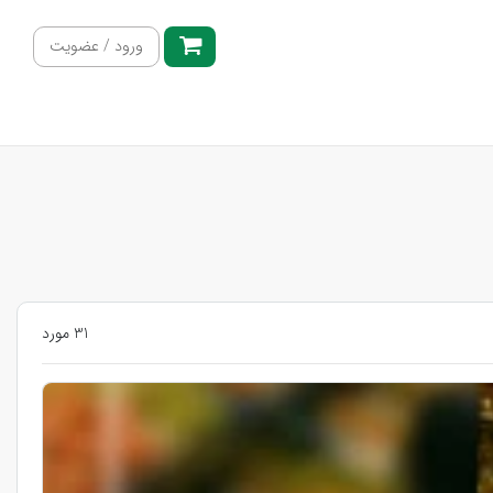
ورود / عضویت
31 مورد