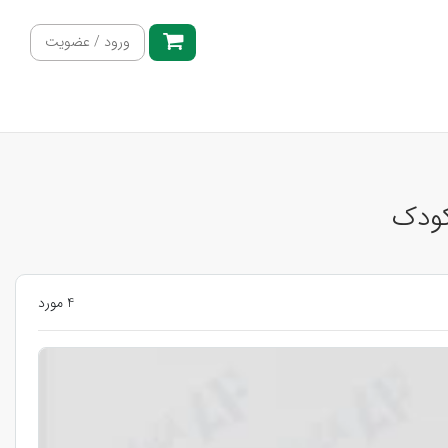
ورود / عضویت
کودک
4 مورد