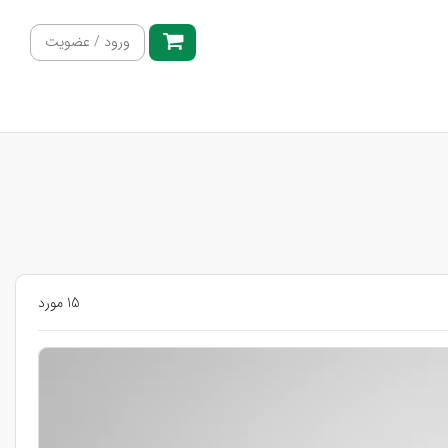
ورود / عضویت
15 مورد