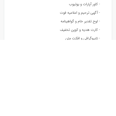
- کاور آپارات و یوتیوب
- آگهی ترحیم و اعلامیه فوت
- لوح تقدیر خام و گواهینامه
- کارت هدیه و کوپن تخفیف
- تایپوگرافی و افکت متن
- آلبوم دیجیتال
- طرح پازل سه بعدی
- جلد تحقیق و گزارش
- طرح بسته بندی
- استیج معرفی محصول
- طرح لیوان و ماگ
- جلد دفتر و کتاب
- پاکت نامه
- طرح لباس