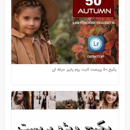
پکیج 50 پریست لایت روم پاییز حرفه ای