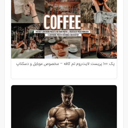
پک 100 پریست لایت‌روم تم کافه – مخصوص موبایل و دسکتاپ