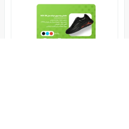
پست معرفی محصول
›
2
1
‹