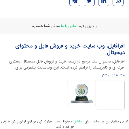
از طریق فرم
تماس با ما
منتظر شما هستیم
افرافایل، وب سایت خرید و فروش فایل و محتوای
دیجیتال
افرافایل، به‌عنوان یک مرجع در زمینه خرید و فروش فایل دیجیتال، بستری
حرفه‌ای و کاربرپسند را فراهم کرده است. این وب‌سایت‌ پلتفرمی برای
طراحان، دانشجویان و فریلنسرها ایجاد می‌کند تا به راحتی محصولات
مشاهده بیشتر...
دیجیتال خود را به فروش رسانده یا از محتواهایی باکیفیت برای پیشبرد
اهدافشان استفاده کنند.
این سایت با ارائه تنوع گسترده‌ای از محصولات دیجیتال از انواع فایل های
لایه باز نرم افراهای ادیت ویدئو گرفته تا فایل لایه باز فتوشاپ، ایلاستریتور و
اکسل گرفته تا قالب‌های ارائه پاورپوینت به کاربران کمک می‌کند تا زمان و
هزینه‌های خود را کاهش داده و به سرعت پروژه‌های خود را تکمیل کنند. در
ادامه، به معرفی گوشه‌ای از محصولات افرافایل پرداخته‌ایم:
تمامی حقوق این وب‌سایت برای
افرافایل
محفوظ است، هرگونه کپی برداری از آن پیگرد قانونی
خواهد داشت.