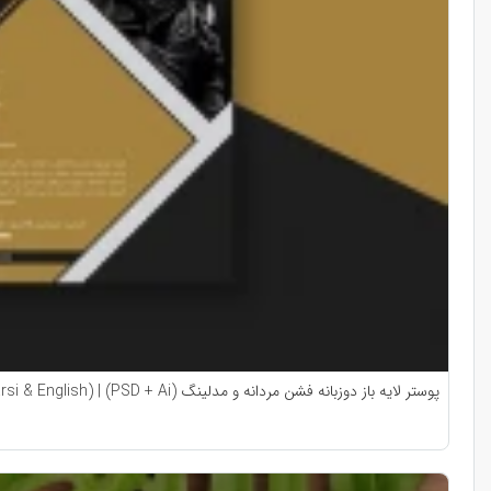
پوستر لایه باز دوزبانه فشن مردانه و مدلینگ (PSD + Ai) | (Farsi & English)