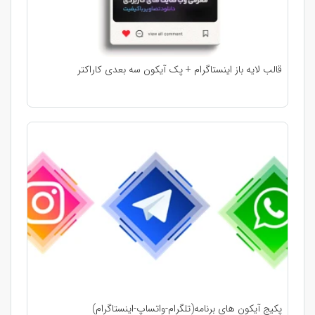
قالب لایه باز اینستاگرام + پک آیکون سه بعدی کاراکتر
پکیج آیکون های برنامه(تلگرام-واتساپ-اینستاگرام)