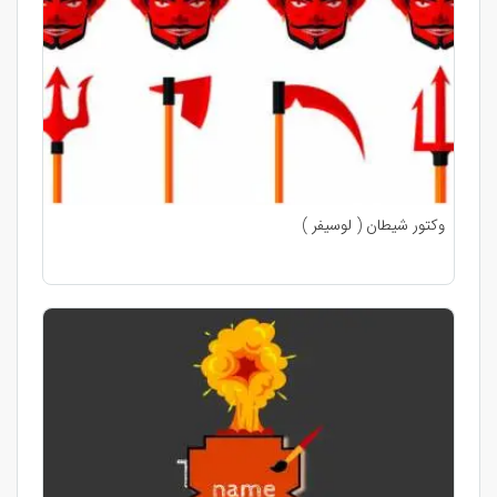
وکتور شیطان ( لوسیفر )