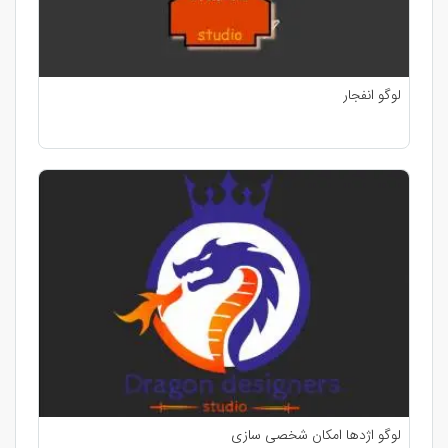
لوگو انفجار
لوگو اژدها امکان شخصی سازی