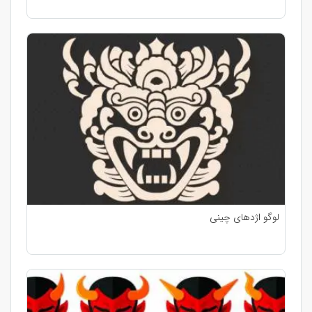
لوگو اژدهای چینی