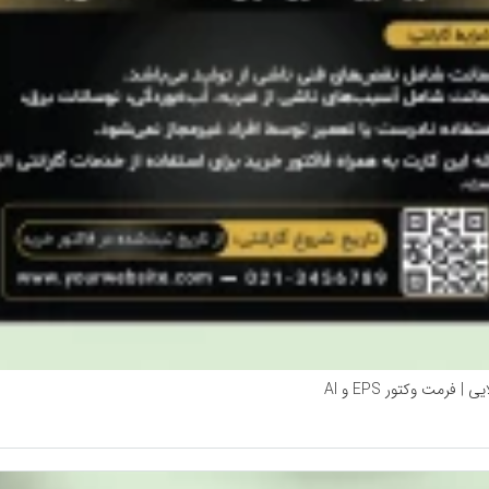
مت وکتور EPS و AI