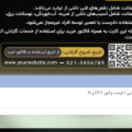
مت وکتور EPS و AI